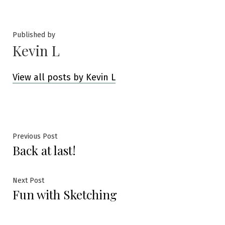
by
in
Published by
Kevin L
View all posts by Kevin L
Post
Previous
Previous Post
Back at last!
post:
navigation
Next
Next Post
Fun with Sketching
post: