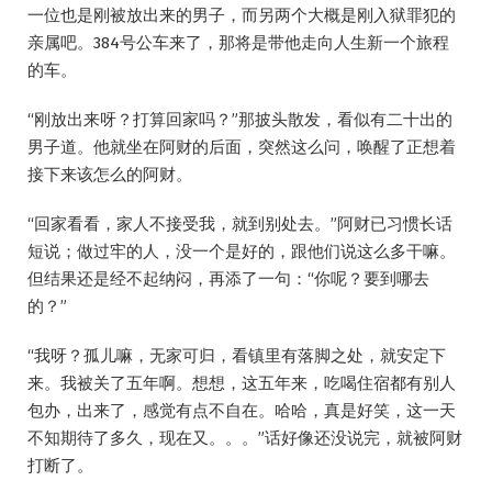
一位也是刚被放出来的男子，而另两个大概是刚入狱罪犯的
亲属吧。384号公车来了，那将是带他走向人生新一个旅程
的车。
“刚放出来呀？打算回家吗？”那披头散发，看似有二十出的
男子道。他就坐在阿财的后面，突然这么问，唤醒了正想着
接下来该怎么的阿财。
“回家看看，家人不接受我，就到别处去。”阿财已习惯长话
短说；做过牢的人，没一个是好的，跟他们说这么多干嘛。
但结果还是经不起纳闷，再添了一句：“你呢？要到哪去
的？”
“我呀？孤儿嘛，无家可归，看镇里有落脚之处，就安定下
来。我被关了五年啊。想想，这五年来，吃喝住宿都有别人
包办，出来了，感觉有点不自在。哈哈，真是好笑，这一天
不知期待了多久，现在又。。。”话好像还没说完，就被阿财
打断了。