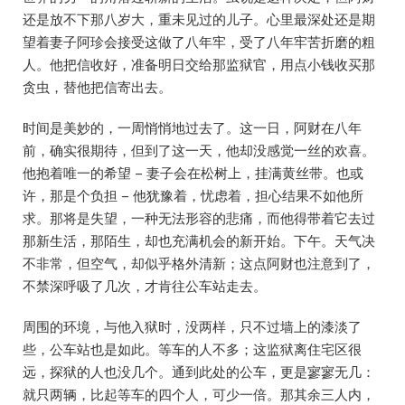
还是放不下那八岁大，重未见过的儿子。心里最深处还是期
望着妻子阿珍会接受这做了八年牢，受了八年牢苦折磨的粗
人。他把信收好，准备明日交给那监狱官，用点小钱收买那
贪虫，替他把信寄出去。
时间是美妙的，一周悄悄地过去了。这一日，阿财在八年
前，确实很期待，但到了这一天，他却没感觉一丝的欢喜。
他抱着唯一的希望 – 妻子会在松树上，挂满黄丝带。也或
许，那是个负担 – 他犹豫着，忧虑着，担心结果不如他所
求。那将是失望，一种无法形容的悲痛，而他得带着它去过
那新生活，那陌生，却也充满机会的新开始。下午。天气决
不非常，但空气，却似乎格外清新；这点阿财也注意到了，
不禁深呼吸了几次，才肯往公车站走去。
周围的环境，与他入狱时，没两样，只不过墙上的漆淡了
些，公车站也是如此。等车的人不多；这监狱离住宅区很
远，探狱的人也没几个。通到此处的公车，更是寥寥无几：
就只两辆，比起等车的四个人，可少一倍。那其余三人内，