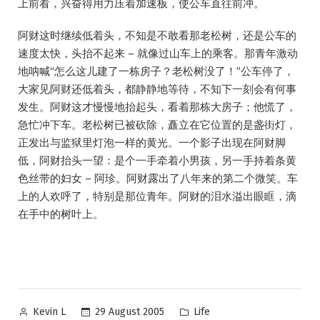
上前看，兴奋得用力压着加速板，使公车直往前冲。
阿财这时继续低着头，不知是不敢看那老松树，还是公车的
速度太快，头抬不起来 – 就像过山车上的乘客。那青年激动
地呐喊“怎么这儿建了一栋房子？老松树没了！”公车停了，
大家见阿财还低着头，都静静地等待，不知下一刻会有何事
发生。阿财这才慢慢地抬起头，看着那栋大房子；他慌了，
急忙冲下车。老松树已被砍除，矗立在它位置的是盏街灯，
正发出与监狱里灯泡一样的黄光。一个影子出现在阿财脚
低，阿财抬头一望：是个一手牵着小男孩，另一手持着条黄
色丝带的妇女 – 阿珍。阿财露出了八年来的第二个微笑。车
上的人欢呼了，特别是那位青年。阿财的泪水溢出眼眶，滴
在手中的树叶上。
Posted
Posted
29 August 2005
Life
Kevin L