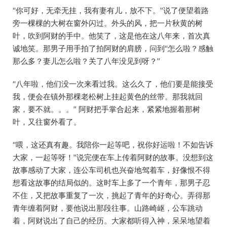
“你可好，无牵无挂，我有妻有儿，放不下。”说了便望着路
旁一棵棵的大树在窗外闪过。外头的风，把一片秋黄的树
叶，吹到阿财的手中。他笑了，这是他在这八年来，首次真
诚地笑。那男子用手拍了拍阿财的肩膀，问到“怎么啦？感触
那么多？妻儿怎么啦？关了八年没见到呀？”
“八年啦，他们没一次来看过我。这么久了，他们要是能接受
我，便会在镇外那棵老松树上挂起黄色的丝带。那我就回
家，要不就。。。” 阿财把手掌合起来，紧紧地握着那树
叶，又往窗外看了。
“喂，这还真有趣。我陪你一起等吧，祝你好运啦！不如告诉
大家，一起等呀！”说完便在车上传着阿财的故事。没想到这
故事感动了大家，连公车司机也兴奋地驾着车，好像恨不得
想看这故事的结局似的。这时车上多了一个青年，那男子忍
不住，又把故事重复了一次，挑起了青年的好奇心。弄得那
青年缠着阿财，要他说出那段往事。山路崎岖，公车跳动
着，阿财说出了自己的经历。大家都听得入神，呆呆地望着