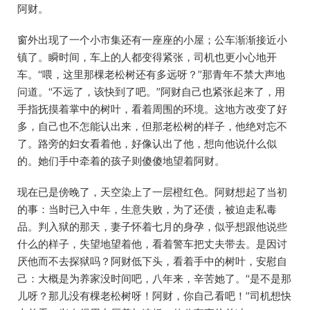
阿财。
窗外出现了一个小市集还有一座座的小屋；公车渐渐接近小
镇了。瞬时间，车上的人都变得紧张，司机也更小心地开
车。“喂，这里那棵老松树还有多远呀？”那青年不禁大声地
问道。“不远了，该快到了吧。”阿财自己也紧张起来了，用
手指抚摸着掌中的树叶，看着周围的环境。这地方改变了好
多，自己也不怎能认出来，但那老松树的样子，他绝对忘不
了。路旁的妇女看着他，好像认出了他，想向他说什么似
的。她们手中牵着的孩子则傻傻地望着阿财。
现在已是傍晚了，天空染上了一层橙红色。阿财想起了当初
的事：当时已入中年，生意失败，为了还债，被迫走私毒
品。判入狱的那天，妻子怀着七月的身孕，似乎想跟他说些
什么的样子，失望地望着他，看着警车把丈夫带去。是因讨
厌他而不去探狱吗？阿财低下头，看着手中的树叶，安慰自
己：大概是为养家没时间吧，八年来，辛苦她了。“是不是那
儿呀？那儿没有棵老松树呀！阿财，你自己看吧！”司机想快