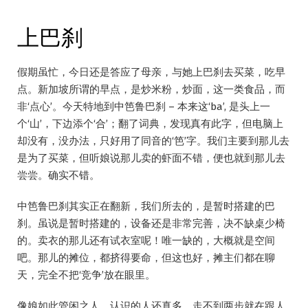
上巴刹
假期虽忙，今日还是答应了母亲，与她上巴刹去买菜，吃早
点。新加坡所谓的早点，是炒米粉，炒面，这一类食品，而
非‘点心’。今天特地到中笆鲁巴刹 – 本来这‘ba’, 是头上一
个‘山’，下边添个‘合’；翻了词典，发现真有此字，但电脑上
却没有，没办法，只好用了同音的‘笆’字。我们主要到那儿去
是为了买菜，但听娘说那儿卖的虾面不错，便也就到那儿去
尝尝。确实不错。
中笆鲁巴刹其实正在翻新，我们所去的，是暂时搭建的巴
刹。虽说是暂时搭建的，设备还是非常完善，决不缺桌少椅
的。卖衣的那儿还有试衣室呢！唯一缺的，大概就是空间
吧。那儿的摊位，都挤得要命，但这也好，摊主们都在聊
天，完全不把‘竞争’放在眼里。
像娘如此管闲之人，认识的人还真多，走不到两步就在跟人