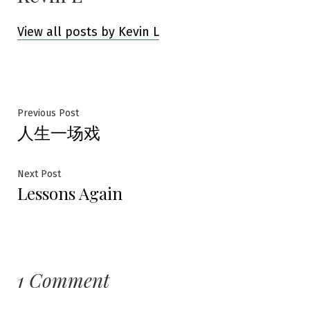
View all posts by Kevin L
Post
Previous
Previous Post
人生一场戏
post:
navigation
Next
Next Post
Lessons Again
post:
1 Comment