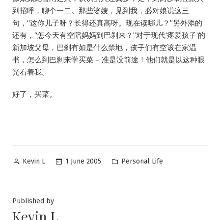
到招呼，聊个一二。那些婆嫂，见到我，必对娘说这三
句，“这你儿子呀？长得还真高呀。现在读哪儿？”另外添的
还有，“怎今天有空陪妈妈到巴刹来？”对于现代‘疼爱孩子’的
新加坡父母，巴刹有如是什么禁地，孩子们有空该在家温
书，怎么到巴刹来学买菜 – 准是没前途！他们就是以这种眼
光看着我。
好了，买菜。
Posted
Posted
1 June 2005
Personal Life
Kevin L
by
in
Published by
Kevin L